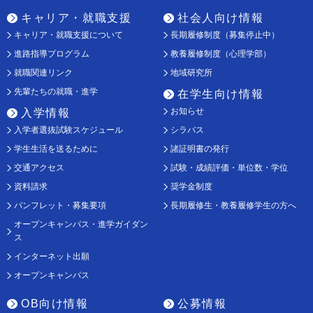
キャリア・就職支援
社会人向け情報
キャリア・就職支援について
長期履修制度（募集停止中）
進路指導プログラム
教養履修制度（心理学部）
就職関連リンク
地域研究所
先輩たちの就職・進学
在学生向け情報
お知らせ
入学情報
入学者選抜試験スケジュール
シラバス
学生生活を送るために
諸証明書の発行
交通アクセス
試験・成績評価・単位数・学位
資料請求
奨学金制度
パンフレット・募集要項
長期履修生・教養履修学生の方へ
オープンキャンパス・進学ガイダン
ス
インターネット出願
オープンキャンパス
OB向け情報
公募情報