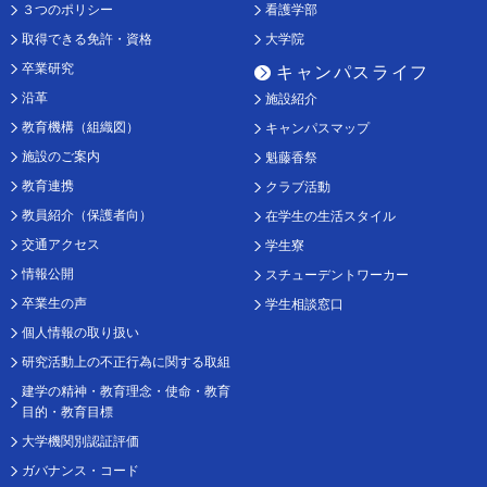
３つのポリシー
看護学部
取得できる免許・資格
大学院
卒業研究
キャンパスライフ
沿革
施設紹介
教育機構（組織図）
キャンパスマップ
施設のご案内
魁藤香祭
教育連携
クラブ活動
教員紹介（保護者向）
在学生の生活スタイル
交通アクセス
学生寮
情報公開
スチューデントワーカー
卒業生の声
学生相談窓口
個人情報の取り扱い
研究活動上の不正行為に関する取組
建学の精神・教育理念・使命・教育
目的・教育目標
大学機関別認証評価
ガバナンス・コード