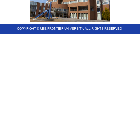
COPYRIGHT © UBE FRONTIER UNIVERSITY. ALL RIGHTS RESERVED.