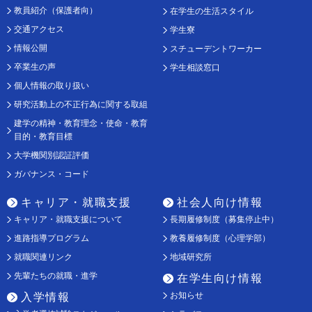
教員紹介（保護者向）
在学生の生活スタイル
交通アクセス
学生寮
情報公開
スチューデントワーカー
卒業生の声
学生相談窓口
個人情報の取り扱い
研究活動上の不正行為に関する取組
建学の精神・教育理念・使命・教育
目的・教育目標
大学機関別認証評価
ガバナンス・コード
キャリア・就職支援
社会人向け情報
キャリア・就職支援について
長期履修制度（募集停止中）
進路指導プログラム
教養履修制度（心理学部）
就職関連リンク
地域研究所
先輩たちの就職・進学
在学生向け情報
お知らせ
入学情報