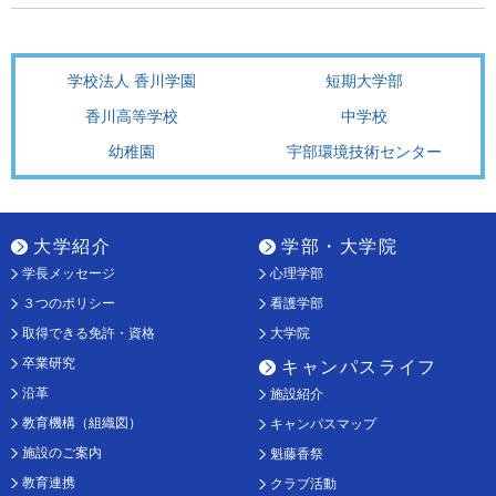
学校法人 香川学園
短期大学部
香川高等学校
中学校
幼稚園
宇部環境技術センター
大学紹介
学部・大学院
学長メッセージ
心理学部
３つのポリシー
看護学部
取得できる免許・資格
大学院
卒業研究
キャンパスライフ
沿革
施設紹介
教育機構（組織図）
キャンパスマップ
施設のご案内
魁藤香祭
教育連携
クラブ活動