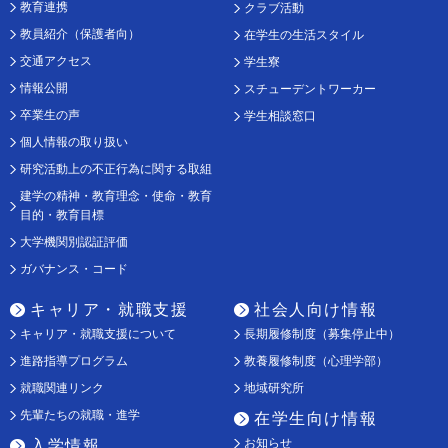
教育連携
クラブ活動
教員紹介（保護者向）
在学生の生活スタイル
交通アクセス
学生寮
情報公開
スチューデントワーカー
卒業生の声
学生相談窓口
個人情報の取り扱い
研究活動上の不正行為に関する取組
建学の精神・教育理念・使命・教育
目的・教育目標
大学機関別認証評価
ガバナンス・コード
キャリア・就職支援
社会人向け情報
キャリア・就職支援について
長期履修制度（募集停止中）
進路指導プログラム
教養履修制度（心理学部）
就職関連リンク
地域研究所
先輩たちの就職・進学
在学生向け情報
お知らせ
入学情報