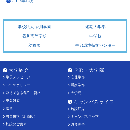
2017年10月
学校法人 香川学園
短期大学部
香川高等学校
中学校
幼稚園
宇部環境技術センター
大学紹介
学部・大学院
学長メッセージ
心理学部
３つのポリシー
看護学部
取得できる免許・資格
大学院
卒業研究
キャンパスライフ
沿革
施設紹介
教育機構（組織図）
キャンパスマップ
施設のご案内
魁藤香祭