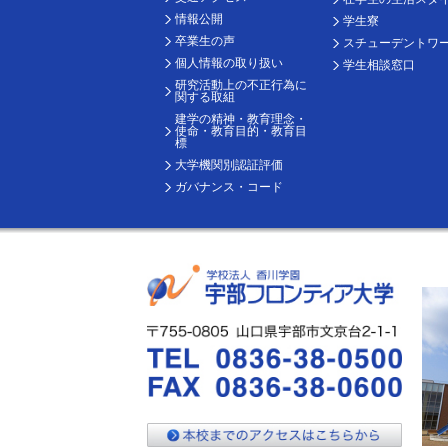
情報公開
学生寮
卒業生の声
スチューデントワ
個人情報の取り扱い
学生相談窓口
研究活動上の不正行為に
関する取組
建学の精神・教育理念・
使命・教育目的・教育目
標
大学機関別認証評価
ガバナンス・コード