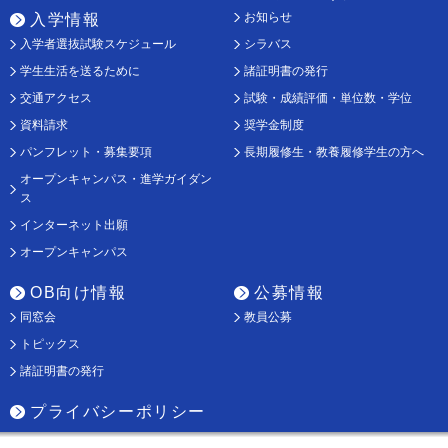
お知らせ
入学情報
入学者選抜試験スケジュール
シラバス
学生生活を送るために
諸証明書の発行
交通アクセス
試験・成績評価・単位数・学位
資料請求
奨学金制度
パンフレット・募集要項
長期履修生・教養履修学生の方へ
オープンキャンパス・進学ガイダン
ス
インターネット出願
オープンキャンパス
OB向け情報
公募情報
同窓会
教員公募
トピックス
諸証明書の発行
プライバシーポリシー