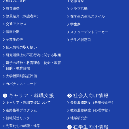
施設のご案内
魁藤香祭
教育連携
クラブ活動
教員紹介（保護者向）
在学生の生活スタイル
交通アクセス
学生寮
情報公開
スチューデントワーカー
卒業生の声
学生相談窓口
個人情報の取り扱い
研究活動上の不正行為に関する取組
建学の精神・教育理念・使命・教育
目的・教育目標
大学機関別認証評価
ガバナンス・コード
キャリア・就職支援
社会人向け情報
キャリア・就職支援について
長期履修制度（募集停止中）
進路指導プログラム
教養履修制度（心理学部）
就職関連リンク
地域研究所
先輩たちの就職・進学
在学生向け情報