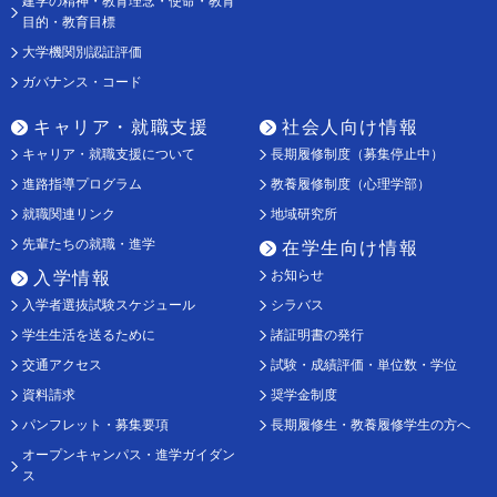
建学の精神・教育理念・使命・教育
目的・教育目標
大学機関別認証評価
ガバナンス・コード
キャリア・就職支援
社会人向け情報
キャリア・就職支援について
長期履修制度（募集停止中）
進路指導プログラム
教養履修制度（心理学部）
就職関連リンク
地域研究所
先輩たちの就職・進学
在学生向け情報
お知らせ
入学情報
入学者選抜試験スケジュール
シラバス
学生生活を送るために
諸証明書の発行
交通アクセス
試験・成績評価・単位数・学位
資料請求
奨学金制度
パンフレット・募集要項
長期履修生・教養履修学生の方へ
オープンキャンパス・進学ガイダン
ス