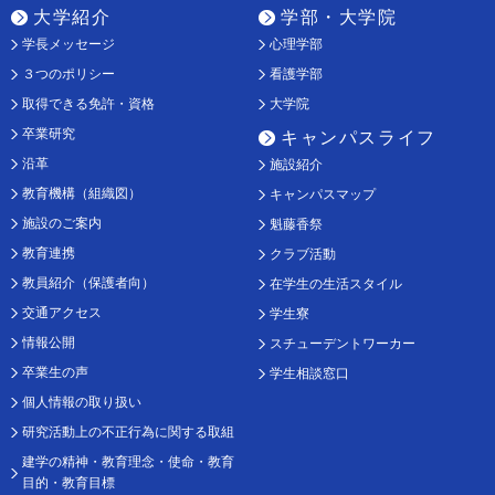
大学紹介
学部・大学院
学長メッセージ
心理学部
３つのポリシー
看護学部
取得できる免許・資格
大学院
卒業研究
キャンパスライフ
沿革
施設紹介
教育機構（組織図）
キャンパスマップ
施設のご案内
魁藤香祭
教育連携
クラブ活動
教員紹介（保護者向）
在学生の生活スタイル
交通アクセス
学生寮
情報公開
スチューデントワーカー
卒業生の声
学生相談窓口
個人情報の取り扱い
研究活動上の不正行為に関する取組
建学の精神・教育理念・使命・教育
目的・教育目標