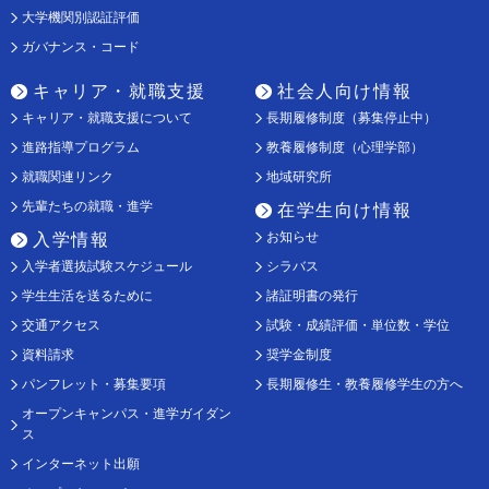
大学機関別認証評価
ガバナンス・コード
キャリア・就職支援
社会人向け情報
キャリア・就職支援について
長期履修制度（募集停止中）
進路指導プログラム
教養履修制度（心理学部）
就職関連リンク
地域研究所
先輩たちの就職・進学
在学生向け情報
お知らせ
入学情報
入学者選抜試験スケジュール
シラバス
学生生活を送るために
諸証明書の発行
交通アクセス
試験・成績評価・単位数・学位
資料請求
奨学金制度
パンフレット・募集要項
長期履修生・教養履修学生の方へ
オープンキャンパス・進学ガイダン
ス
インターネット出願