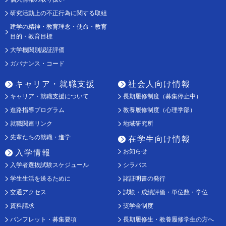
研究活動上の不正行為に関する取組
建学の精神・教育理念・使命・教育
目的・教育目標
大学機関別認証評価
ガバナンス・コード
キャリア・就職支援
社会人向け情報
キャリア・就職支援について
長期履修制度（募集停止中）
進路指導プログラム
教養履修制度（心理学部）
就職関連リンク
地域研究所
先輩たちの就職・進学
在学生向け情報
お知らせ
入学情報
入学者選抜試験スケジュール
シラバス
学生生活を送るために
諸証明書の発行
交通アクセス
試験・成績評価・単位数・学位
資料請求
奨学金制度
パンフレット・募集要項
長期履修生・教養履修学生の方へ