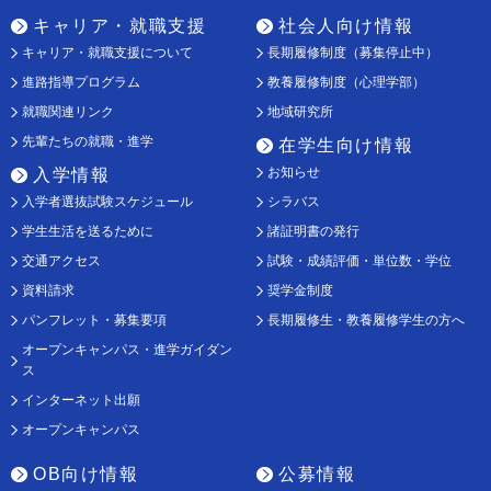
キャリア・就職支援
社会人向け情報
キャリア・就職支援について
長期履修制度（募集停止中）
進路指導プログラム
教養履修制度（心理学部）
就職関連リンク
地域研究所
先輩たちの就職・進学
在学生向け情報
お知らせ
入学情報
入学者選抜試験スケジュール
シラバス
学生生活を送るために
諸証明書の発行
交通アクセス
試験・成績評価・単位数・学位
資料請求
奨学金制度
パンフレット・募集要項
長期履修生・教養履修学生の方へ
オープンキャンパス・進学ガイダン
ス
インターネット出願
オープンキャンパス
OB向け情報
公募情報