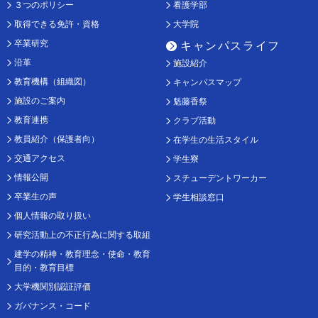
３つのポリシー
看護学部
取得できる免許・資格
大学院
卒業研究
キャンパスライフ
沿革
施設紹介
教育機構（組織図）
キャンパスマップ
施設のご案内
魁藤香祭
教育連携
クラブ活動
教員紹介（保護者向）
在学生の生活スタイル
交通アクセス
学生寮
情報公開
スチューデントワーカー
卒業生の声
学生相談窓口
個人情報の取り扱い
研究活動上の不正行為に関する取組
建学の精神・教育理念・使命・教育
目的・教育目標
大学機関別認証評価
ガバナンス・コード