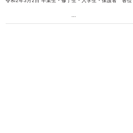
令和2年3月2日 卒業生・修了生・入学生・保護者 各
宇部フロンテ
…