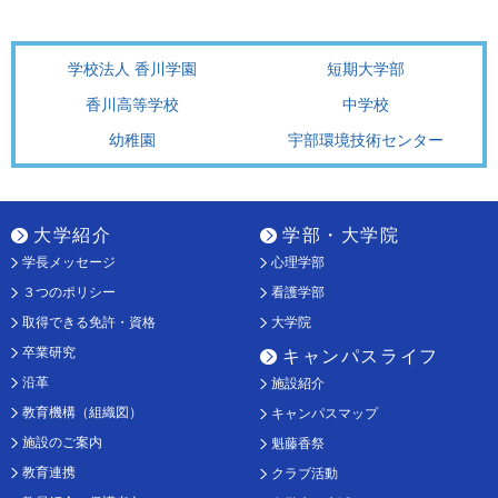
学校法人 香川学園
短期大学部
香川高等学校
中学校
幼稚園
宇部環境技術センター
大学紹介
学部・大学院
学長メッセージ
心理学部
３つのポリシー
看護学部
取得できる免許・資格
大学院
卒業研究
キャンパスライフ
沿革
施設紹介
教育機構（組織図）
キャンパスマップ
施設のご案内
魁藤香祭
教育連携
クラブ活動