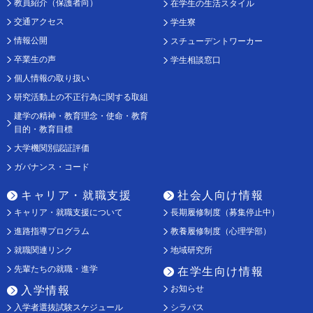
教員紹介（保護者向）
在学生の生活スタイル
交通アクセス
学生寮
情報公開
スチューデントワーカー
卒業生の声
学生相談窓口
個人情報の取り扱い
研究活動上の不正行為に関する取組
建学の精神・教育理念・使命・教育
目的・教育目標
大学機関別認証評価
ガバナンス・コード
キャリア・就職支援
社会人向け情報
キャリア・就職支援について
長期履修制度（募集停止中）
進路指導プログラム
教養履修制度（心理学部）
就職関連リンク
地域研究所
先輩たちの就職・進学
在学生向け情報
お知らせ
入学情報
入学者選抜試験スケジュール
シラバス