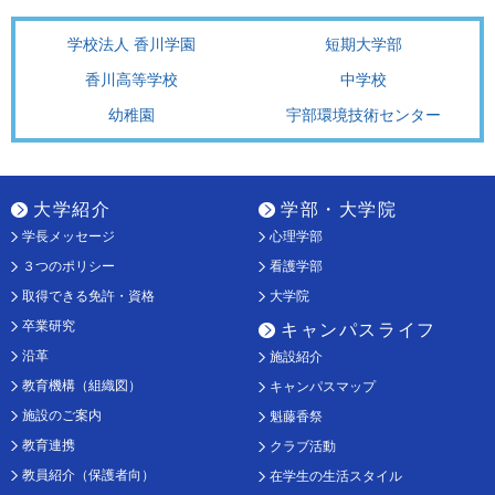
学校法人 香川学園
短期大学部
香川高等学校
中学校
幼稚園
宇部環境技術センター
大学紹介
学部・大学院
学長メッセージ
心理学部
３つのポリシー
看護学部
取得できる免許・資格
大学院
卒業研究
キャンパスライフ
沿革
施設紹介
教育機構（組織図）
キャンパスマップ
施設のご案内
魁藤香祭
教育連携
クラブ活動
教員紹介（保護者向）
在学生の生活スタイル