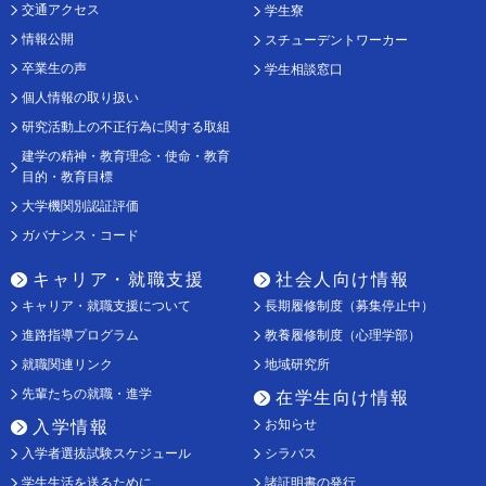
交通アクセス
学生寮
情報公開
スチューデントワーカー
卒業生の声
学生相談窓口
個人情報の取り扱い
研究活動上の不正行為に関する取組
建学の精神・教育理念・使命・教育
目的・教育目標
大学機関別認証評価
ガバナンス・コード
キャリア・就職支援
社会人向け情報
キャリア・就職支援について
長期履修制度（募集停止中）
進路指導プログラム
教養履修制度（心理学部）
就職関連リンク
地域研究所
先輩たちの就職・進学
在学生向け情報
お知らせ
入学情報
入学者選抜試験スケジュール
シラバス
学生生活を送るために
諸証明書の発行