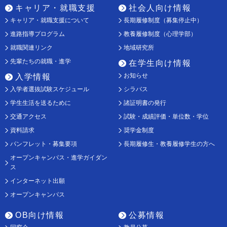
キャリア・就職支援
社会人向け情報
キャリア・就職支援について
長期履修制度（募集停止中）
進路指導プログラム
教養履修制度（心理学部）
就職関連リンク
地域研究所
先輩たちの就職・進学
在学生向け情報
お知らせ
入学情報
入学者選抜試験スケジュール
シラバス
学生生活を送るために
諸証明書の発行
交通アクセス
試験・成績評価・単位数・学位
資料請求
奨学金制度
パンフレット・募集要項
長期履修生・教養履修学生の方へ
オープンキャンパス・進学ガイダン
ス
インターネット出願
オープンキャンパス
OB向け情報
公募情報