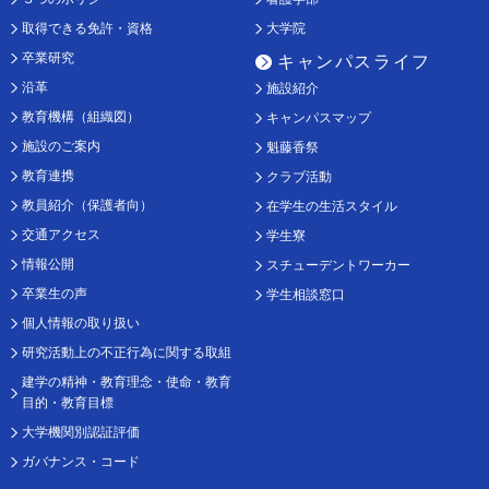
取得できる免許・資格
大学院
卒業研究
キャンパスライフ
沿革
施設紹介
教育機構（組織図）
キャンパスマップ
施設のご案内
魁藤香祭
教育連携
クラブ活動
教員紹介（保護者向）
在学生の生活スタイル
交通アクセス
学生寮
情報公開
スチューデントワーカー
卒業生の声
学生相談窓口
個人情報の取り扱い
研究活動上の不正行為に関する取組
建学の精神・教育理念・使命・教育
目的・教育目標
大学機関別認証評価
ガバナンス・コード