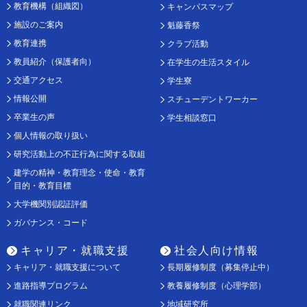
教育機構（組織図）
キャンパスマップ
施設のご案内
魁藤香祭
教育連携
クラブ活動
教員紹介（保護者向）
在学生の生活スタイル
交通アクセス
学生寮
情報公開
スチューデントワーカー
卒業生の声
学生相談窓口
個人情報の取り扱い
研究活動上の不正行為に関する取組
建学の精神・教育理念・使命・教育
目的・教育目標
大学機関別認証評価
ガバナンス・コード
キャリア・就職支援
社会人向け情報
キャリア・就職支援について
長期履修制度（募集停止中）
進路指導プログラム
教養履修制度（心理学部）
就職関連リンク
地域研究所