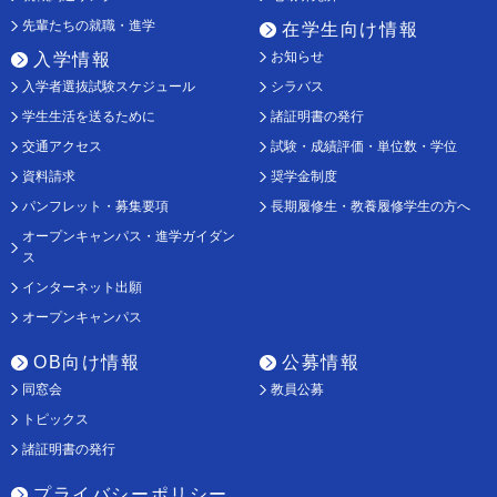
先輩たちの就職・進学
在学生向け情報
お知らせ
入学情報
入学者選抜試験スケジュール
シラバス
学生生活を送るために
諸証明書の発行
交通アクセス
試験・成績評価・単位数・学位
資料請求
奨学金制度
パンフレット・募集要項
長期履修生・教養履修学生の方へ
オープンキャンパス・進学ガイダン
ス
インターネット出願
オープンキャンパス
OB向け情報
公募情報
同窓会
教員公募
トピックス
諸証明書の発行
プライバシーポリシー