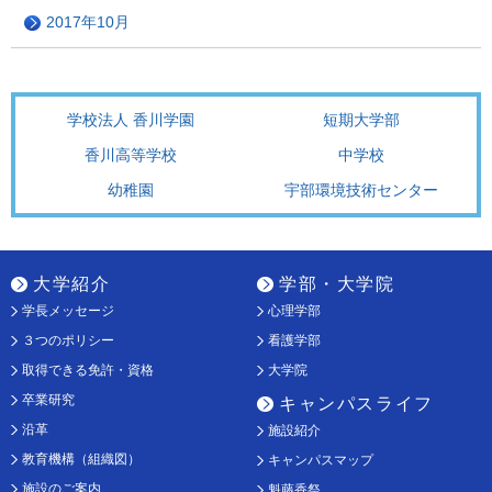
2017年10月
学校法人 香川学園
短期大学部
香川高等学校
中学校
幼稚園
宇部環境技術センター
大学紹介
学部・大学院
学長メッセージ
心理学部
３つのポリシー
看護学部
取得できる免許・資格
大学院
卒業研究
キャンパスライフ
沿革
施設紹介
教育機構（組織図）
キャンパスマップ
施設のご案内
魁藤香祭