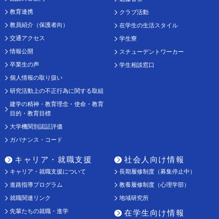
教育連携
クラブ活動
教員紹介（保護者向）
在学生の生活スタイル
交通アクセス
学生寮
情報公開
スチューデントワーカー
卒業生の声
学生相談窓口
個人情報の取り扱い
研究活動上の不正行為に関する取組
建学の精神・教育理念・使命・教育
目的・教育目標
大学機関別認証評価
ガバナンス・コード
キャリア・就職支援
社会人向け情報
キャリア・就職支援について
長期履修制度（募集停止中）
進路指導プログラム
教養履修制度（心理学部）
就職関連リンク
地域研究所
先輩たちの就職・進学
在学生向け情報