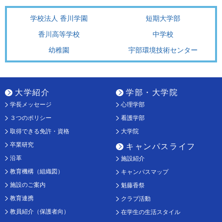
学校法人 香川学園
短期大学部
香川高等学校
中学校
幼稚園
宇部環境技術センター
大学紹介
学部・大学院
学長メッセージ
心理学部
３つのポリシー
看護学部
取得できる免許・資格
大学院
卒業研究
キャンパスライフ
沿革
施設紹介
教育機構（組織図）
キャンパスマップ
施設のご案内
魁藤香祭
教育連携
クラブ活動
教員紹介（保護者向）
在学生の生活スタイル