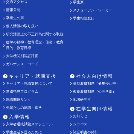
交通アクセス
学生寮
情報公開
スチューデントワーカー
卒業生の声
学生相談窓口
個人情報の取り扱い
研究活動上の不正行為に関する取組
建学の精神・教育理念・使命・教育
目的・教育目標
大学機関別認証評価
ガバナンス・コード
キャリア・就職支援
社会人向け情報
キャリア・就職支援について
長期履修制度（募集停止中）
進路指導プログラム
教養履修制度（心理学部）
就職関連リンク
地域研究所
先輩たちの就職・進学
在学生向け情報
お知らせ
入学情報
入学者選抜試験スケジュール
シラバス
学生生活を送るために
諸証明書の発行