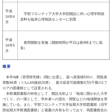
平成
宇部フロンティア大学大学院開設に伴い心理学関係
16年4
資料を臨床心理相談センターに別置
月
平成
夜間開館を実施（開館時間が平日は夜9時までに延
16年5
長）
月
概要
本学A棟（管理研究棟）2階に位置し、延べ床面積593㎡、閲覧座
席数86席（うちLAN接続20席）、最大収容可能冊数5万5千冊の1フ
ロアの図書館として設置される。
本附属図書館の特色として、開設当初より「地域に開かれた大学
づくり」の一環として、学外者への貸出・閲覧などの地域開放を実
施している。また、宇部フロンティア大学短期大学部図書館（旧宇
部短期大学附属図書館）と蔵書の共有を行っており、両図書館合わ