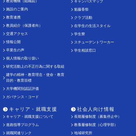
教育機構（組織図）
キャンパスマップ
施設のご案内
魁藤香祭
教育連携
クラブ活動
教員紹介（保護者向）
在学生の生活スタイル
交通アクセス
学生寮
情報公開
スチューデントワーカー
卒業生の声
学生相談窓口
個人情報の取り扱い
研究活動上の不正行為に関する取組
建学の精神・教育理念・使命・教育
目的・教育目標
大学機関別認証評価
ガバナンス・コード
キャリア・就職支援
社会人向け情報
キャリア・就職支援について
長期履修制度（募集停止中）
進路指導プログラム
教養履修制度（心理学部）
就職関連リンク
地域研究所