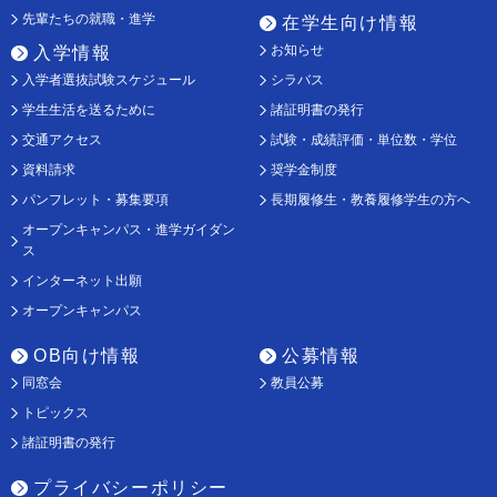
先輩たちの就職・進学
在学生向け情報
お知らせ
入学情報
入学者選抜試験スケジュール
シラバス
学生生活を送るために
諸証明書の発行
交通アクセス
試験・成績評価・単位数・学位
資料請求
奨学金制度
パンフレット・募集要項
長期履修生・教養履修学生の方へ
オープンキャンパス・進学ガイダン
ス
インターネット出願
オープンキャンパス
OB向け情報
公募情報
同窓会
教員公募
トピックス
諸証明書の発行
プライバシーポリシー