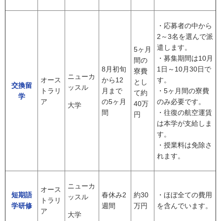
・応募者の中から
2～3名を選んで派
遣します。
5ヶ月
・募集期間は10月
間の
8月初旬
1日～10月30日で
寮費
ニューカ
オース
から12
す。
とし
交換留
ッスル
トラリ
月まで
・5ヶ月間の寮費
て約
学
ア
の5ヶ月
のみ必要です。
40万
大学
間
・往復の航空運賃
円
は本学が支給しま
す。
・授業料は免除さ
れます。
ニューカ
オース
短期語
春休み2
約30
・ほぼ全ての費用
ッスル
トラリ
学研修
週間
万円
を含んでいます。
ア
大学