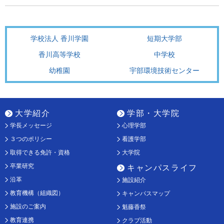
学校法人 香川学園
短期大学部
香川高等学校
中学校
幼稚園
宇部環境技術センター
大学紹介
学部・大学院
学長メッセージ
心理学部
３つのポリシー
看護学部
取得できる免許・資格
大学院
卒業研究
キャンパスライフ
沿革
施設紹介
教育機構（組織図）
キャンパスマップ
施設のご案内
魁藤香祭
教育連携
クラブ活動