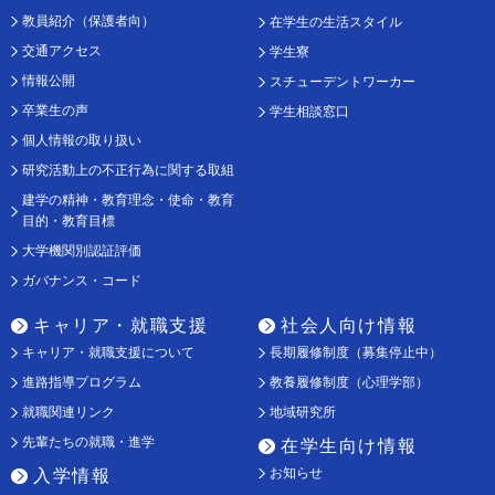
教員紹介（保護者向）
在学生の生活スタイル
交通アクセス
学生寮
情報公開
スチューデントワーカー
卒業生の声
学生相談窓口
個人情報の取り扱い
研究活動上の不正行為に関する取組
建学の精神・教育理念・使命・教育
目的・教育目標
大学機関別認証評価
ガバナンス・コード
キャリア・就職支援
社会人向け情報
キャリア・就職支援について
長期履修制度（募集停止中）
進路指導プログラム
教養履修制度（心理学部）
就職関連リンク
地域研究所
先輩たちの就職・進学
在学生向け情報
お知らせ
入学情報