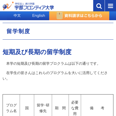
留学制度
短期及び長期の留学制度
本学の短期及び長期の留学プロクラムは以下の通りです。
在学生の皆さんはこれらのプログラムを大いに活用してくださ
い。
必要
プログ
留学･研
国
期 間
な費
備 考
ラム名
修先
用