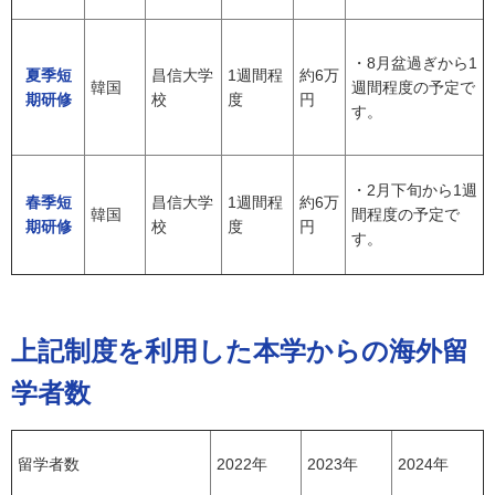
・8月盆過ぎから1
夏季短
昌信大学
1週間程
約6万
韓国
週間程度の予定で
期研修
校
度
円
す。
・2月下旬から1週
春季短
昌信大学
1週間程
約6万
韓国
間程度の予定で
期研修
校
度
円
す。
上記制度を利用した本学からの海外留
学者数
留学者数
2022年
2023年
2024年