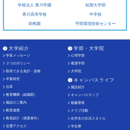
学校法人 香川学園
短期大学部
香川高等学校
中学校
幼稚園
宇部環境技術センター
大学紹介
学部・大学院
学長メッセージ
心理学部
３つのポリシー
看護学部
取得できる免許・資格
大学院
卒業研究
キャンパスライフ
沿革
施設紹介
教育機構（組織図）
キャンパスマップ
施設のご案内
魁藤香祭
教育連携
クラブ活動
教員紹介（保護者向）
在学生の生活スタイル
交通アクセス
学生寮