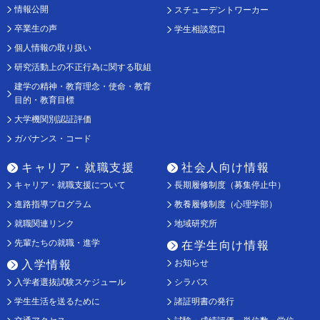
情報公開
スチューデントワーカー
卒業生の声
学生相談窓口
個人情報の取り扱い
研究活動上の不正行為に関する取組
建学の精神・教育理念・使命・教育
目的・教育目標
大学機関別認証評価
ガバナンス・コード
キャリア・就職支援
社会人向け情報
キャリア・就職支援について
長期履修制度（募集停止中）
進路指導プログラム
教養履修制度（心理学部）
就職関連リンク
地域研究所
先輩たちの就職・進学
在学生向け情報
お知らせ
入学情報
入学者選抜試験スケジュール
シラバス
学生生活を送るために
諸証明書の発行