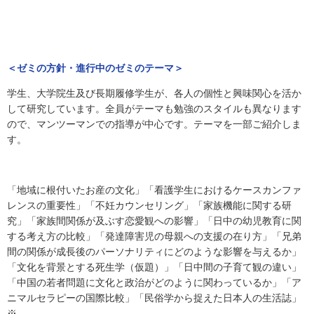
＜ゼミの方針・進行中のゼミのテーマ＞
学生、大学院生及び長期履修学生が、各人の個性と興味関心を活か
して研究しています。全員がテーマも勉強のスタイルも異なります
ので、マンツーマンでの指導が中心です。テーマを一部ご紹介しま
す。
「地域に根付いたお産の文化」「看護学生におけるケースカンファ
レンスの重要性」「不妊カウンセリング」「家族機能に関する研
究」「家族間関係が及ぶす恋愛観への影響」「日中の幼児教育に関
する考え方の比較」「発達障害児の母親への支援の在り方」「兄弟
間の関係が成長後のパーソナリティにどのような影響を与えるか」
「文化を背景とする死生学（仮題）」「日中間の子育て観の違い」
「中国の若者問題に文化と政治がどのように関わっているか」「ア
ニマルセラピーの国際比較」「民俗学から捉えた日本人の生活誌」
※