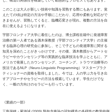
し、構造の関係性を構築していく動態的なプロセスでもあります。
このことは大人が新しい技術や知識を習熟する際にもあります。覚
えたての頃は特定の方法や手順にこだわり、応用や柔軟な対応がで
きませんが、習熟してくると、臨機応変さが現れ、複数の方法を自
在に使えるようになります。
宇部フロンティア大学に着任したのは、博士課程在籍中に発達障害
治療の第一人者である酒木保教授（宇部フロンティア大学）の主催
する臨床心理の研究会に参加し、そこで子どもの発達障害に関する
知見を深めたことがきっかけです。その後、酒木教授からアートセ
ラピーやカウンセリング等の実践的な臨床技法を学ぶとともに、ア
メリカで発展したカウンセリング、コーチング、トラウマ治療等の
技法であるNLP（Neuro-Linguistic Programming）マスタープラク
ティショナーの資格を取得しました。今では、人の学ぶ力を引き出
すアプローチやセラピーの方法を模索しています。学生だけでな
く、一般の方向けのセラピーも行っています。
《業績の一部》
三島瑞穂・菊池誠 (2009) 類包含推論の認知構造の多様性の数学的側