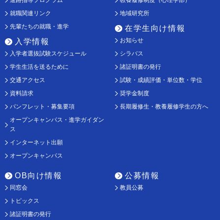
進路指導プログラム
教養履修制度（心理学部）
就職関連リンク
地域研究所
先輩たちの就職・進学
在学生向け情報
お知らせ
入学情報
入学者選抜試験スケジュール
シラバス
学生生活を送るために
諸証明書の発行
交通アクセス
試験・成績評価・単位数・学位
資料請求
奨学金制度
パンフレット・募集要項
長期履修生・教養履修学生の方へ
オープンキャンパス・進学ガイダン
ス
インターネット出願
オープンキャンパス
OB向け情報
公募情報
同窓会
教員公募
トピックス
諸証明書の発行