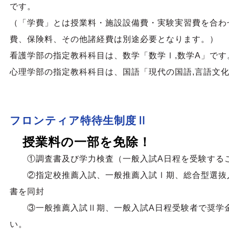
です。
（「学費」とは授業料・施設設備費・実験実習費を合わ
費、保険料、その他諸経費は別途必要となります。）
看護学部の指定教科科目は、数学「数学Ⅰ,数学A」です
心理学部の指定教科科目は、国語「現代の国語,言語文
フロンティア特待生制度Ⅱ
授業料の一部を免除！
①調査書及び学力検査（一般入試A日程を受験する
②指定校推薦入試、一般推薦入試Ⅰ期、総合型選抜入
書を同封
③一般推薦入試Ⅱ期、一般入試A日程受験者で奨学金
い。