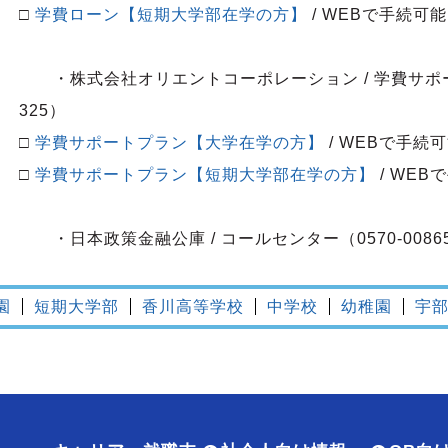
□
学費ローン【短期大学部在学の方】
/ WEBで手続可能
・株式会社オリエントコーポレーション / 学費サポート
325）
□
学費サポートプラン【大学在学の方】
/ WEBで手続
□
学費サポートプラン【短期大学部在学の方】
/ WEB
・日本政策金融公庫 / コールセンター（0570-0086
園
短期大学部
香川高等学校
中学校
幼稚園
宇