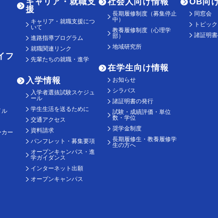
キャリア・就職支
社会人向け情報
OB向
援
長期履修制度（募集停止
同窓会
中）
キャリア・就職支援につ
トピック
いて
教養履修制度（心理学
諸証明書
部）
進路指導プログラム
地域研究所
就職関連リンク
イフ
先輩たちの就職・進学
在学生向け情報
入学情報
お知らせ
シラバス
入学者選抜試験スケジュ
ール
諸証明書の発行
学生生活を送るために
イル
試験・成績評価・単位
数・学位
交通アクセス
奨学金制度
資料請求
ーカー
長期履修生・教養履修学
パンフレット・募集要項
生の方へ
オープンキャンパス・進
学ガイダンス
インターネット出願
オープンキャンパス