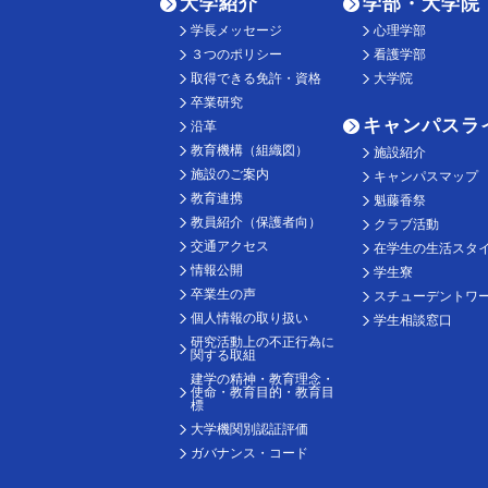
大学紹介
学部・大学院
学長メッセージ
心理学部
３つのポリシー
看護学部
取得できる免許・資格
大学院
卒業研究
キャンパスラ
沿革
教育機構（組織図）
施設紹介
施設のご案内
キャンパスマップ
教育連携
魁藤香祭
教員紹介（保護者向）
クラブ活動
交通アクセス
在学生の生活スタ
情報公開
学生寮
卒業生の声
スチューデントワ
個人情報の取り扱い
学生相談窓口
研究活動上の不正行為に
関する取組
建学の精神・教育理念・
使命・教育目的・教育目
標
大学機関別認証評価
ガバナンス・コード