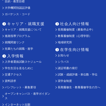
目的・教育目標
大学機関別認証評価
ガバナンス・コード
キャリア・就職支援
社会人向け情報
キャリア・就職支援について
長期履修制度（募集停止中）
進路指導プログラム
教養履修制度（心理学部）
就職関連リンク
地域研究所
先輩たちの就職・進学
在学生向け情報
お知らせ
入学情報
入学者選抜試験スケジュール
シラバス
学生生活を送るために
諸証明書の発行
交通アクセス
試験・成績評価・単位数・学位
資料請求
奨学金制度
パンフレット・募集要項
長期履修生・教養履修学生の方へ
オープンキャンパス・進学ガイダン
ス
インターネット出願