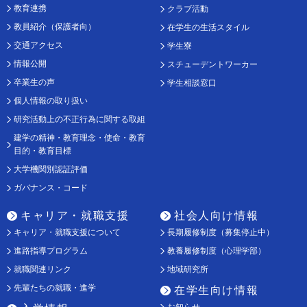
教育連携
クラブ活動
教員紹介（保護者向）
在学生の生活スタイル
交通アクセス
学生寮
情報公開
スチューデントワーカー
卒業生の声
学生相談窓口
個人情報の取り扱い
研究活動上の不正行為に関する取組
建学の精神・教育理念・使命・教育
目的・教育目標
大学機関別認証評価
ガバナンス・コード
キャリア・就職支援
社会人向け情報
キャリア・就職支援について
長期履修制度（募集停止中）
進路指導プログラム
教養履修制度（心理学部）
就職関連リンク
地域研究所
先輩たちの就職・進学
在学生向け情報
お知らせ