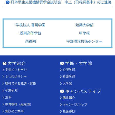
日本学生支援機構奨学金説明会 中止（日程調整中）のご連絡
学校法人 香川学園
短期大学部
香川高等学校
中学校
幼稚園
宇部環境技術センター
大学紹介
学部・大学院
学長メッセージ
心理学部
３つのポリシー
看護学部
取得できる免許・資格
大学院
卒業研究
キャンパスライフ
沿革
施設紹介
教育機構（組織図）
キャンパスマップ
施設のご案内
魁藤香祭